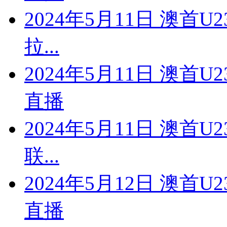
2024年5月11日 澳首U
拉...
2024年5月11日 澳首U
直播
2024年5月11日 澳首U
联...
2024年5月12日 澳首U
直播