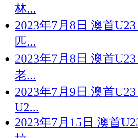
林...
2023年7月8日 澳首U2
匹...
2023年7月8日 澳首U2
老...
2023年7月9日 澳首U2
U2...
2023年7月15日 澳首U