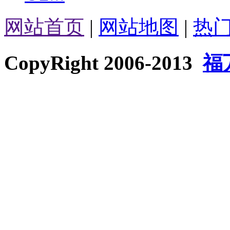
网站首页
|
网站地图
|
热
CopyRight 2006-2013
福