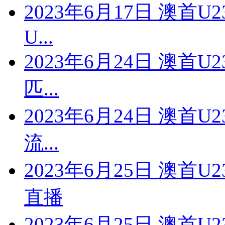
2023年6月17日 澳首U
U...
2023年6月24日 澳首U
匹...
2023年6月24日 澳首U
流...
2023年6月25日 澳首U
直播
2023年6月25日 澳首U