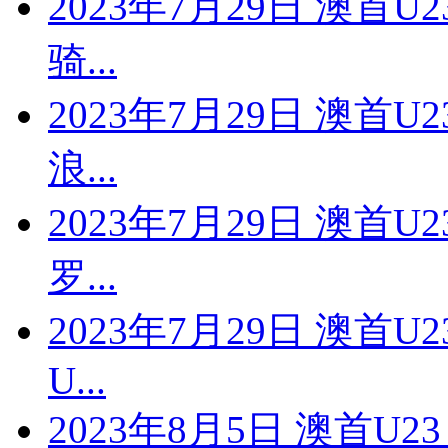
2023年7月29日 澳首U
骑...
2023年7月29日 澳首U
浪...
2023年7月29日 澳首U
罗...
2023年7月29日 澳首U
U...
2023年8月5日 澳首U2