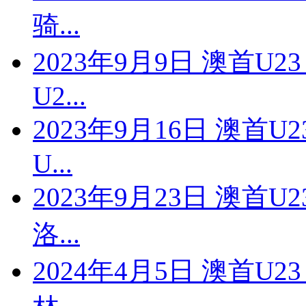
骑...
2023年9月9日 澳首U2
U2...
2023年9月16日 澳首U
U...
2023年9月23日 澳首U
洛...
2024年4月5日 澳首U2