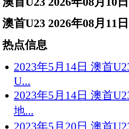
澳首U23 2026年08月10
澳首U23 2026年08月11
热点信息
2023年5月14日 澳首U
U...
2023年5月14日 澳首U
地...
2023年5月20日 澳首U