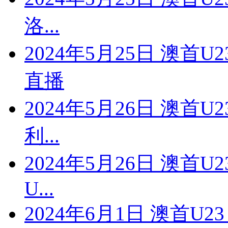
洛...
2024年5月25日 澳首U
直播
2024年5月26日 澳首U
利...
2024年5月26日 澳首U
U...
2024年6月1日 澳首U2