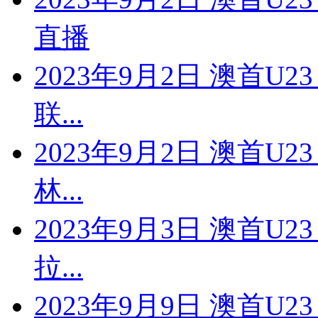
直播
2023年9月2日 澳首U2
联...
2023年9月2日 澳首U2
林...
2023年9月3日 澳首U2
拉...
2023年9月9日 澳首U2