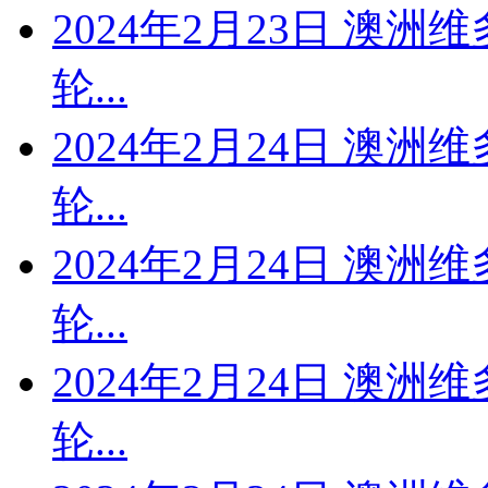
2024年2月23日 澳
轮...
2024年2月24日 澳
轮...
2024年2月24日 澳
轮...
2024年2月24日 澳
轮...