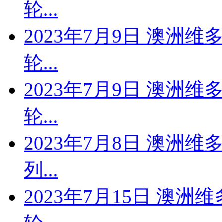
轮...
2023年7月9日 澳洲
轮...
2023年7月9日 澳洲
轮...
2023年7月8日 澳洲
列...
2023年7月15日 澳洲