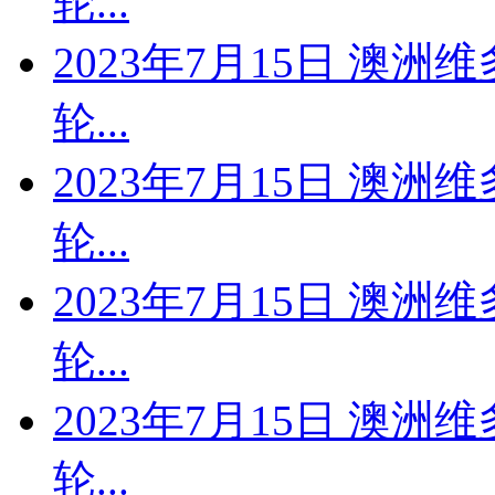
轮...
2023年7月15日 澳洲
轮...
2023年7月15日 澳洲
轮...
2023年7月15日 澳洲
轮...
2023年7月15日 澳洲
轮...