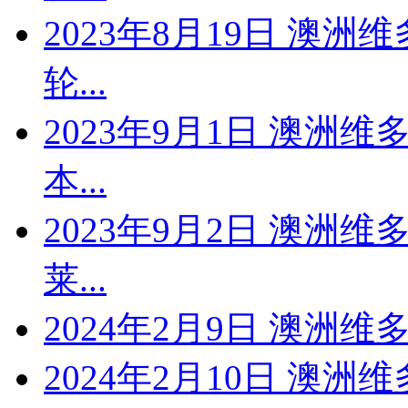
2023年8月19日 澳洲
轮...
2023年9月1日 澳洲
本...
2023年9月2日 澳洲
莱...
2024年2月9日 澳洲维
2024年2月10日 澳