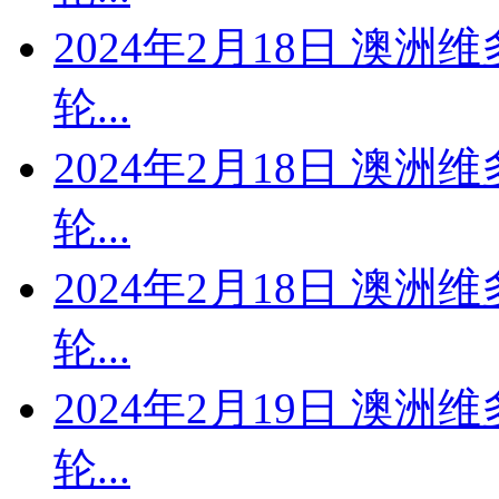
2024年2月18日 澳
轮...
2024年2月18日 澳
轮...
2024年2月18日 澳
轮...
2024年2月19日 澳
轮...