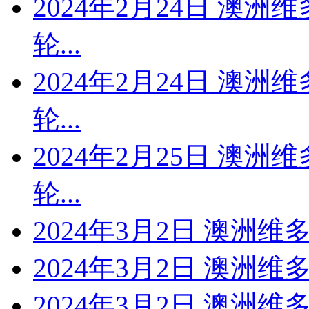
2024年2月24日 澳
轮...
2024年2月24日 澳
轮...
2024年2月25日 澳
轮...
2024年3月2日 澳洲维
2024年3月2日 澳洲维
2024年3月2日 澳洲维