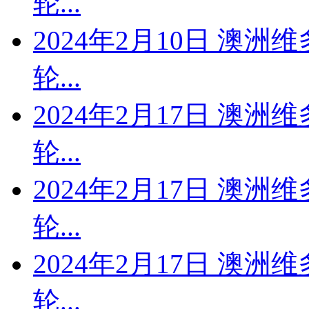
轮...
2024年2月10日 澳
轮...
2024年2月17日 澳
轮...
2024年2月17日 澳
轮...
2024年2月17日 澳
轮...