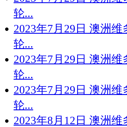
轮...
2023年7月29日 澳洲
轮...
2023年7月29日 澳洲
轮...
2023年7月29日 澳洲
轮...
2023年8月12日 澳洲