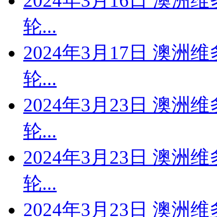
2024年3月16日 澳
轮...
2024年3月17日 澳
轮...
2024年3月23日 澳
轮...
2024年3月23日 澳
轮...
2024年3月23日 澳