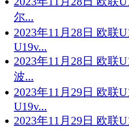
2023年11月28日 欧联
尔...
2023年11月28日 欧
U19v...
2023年11月28日 欧联
波...
2023年11月29日 欧
U19v...
2023年11月29日 欧联