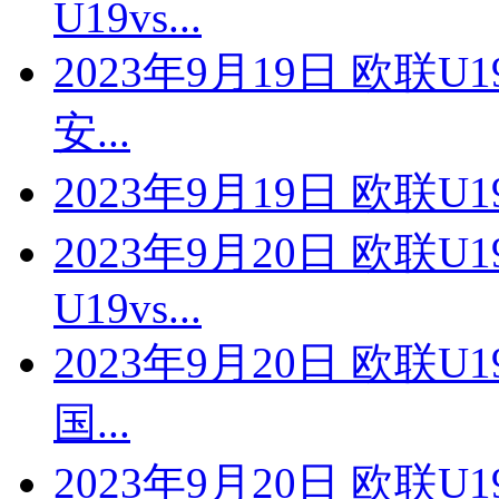
U19vs...
2023年9月19日 欧联U
安...
2023年9月19日 欧联U
2023年9月20日 欧联
U19vs...
2023年9月20日 欧联U
国...
2023年9月20日 欧联U