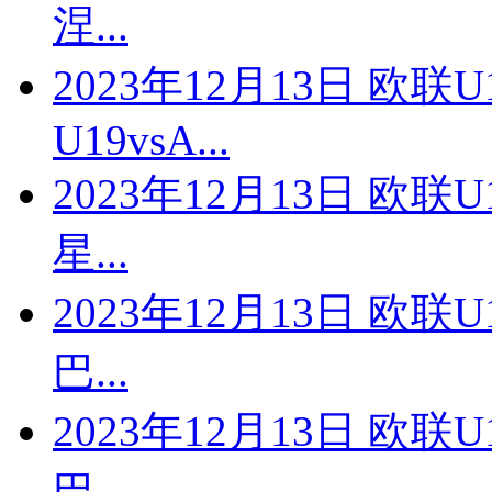
涅...
2023年12月13日 欧
U19vsA...
2023年12月13日 欧
星...
2023年12月13日 欧联
巴...
2023年12月13日 欧联
巴...