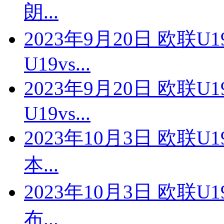
朗...
2023年9月20日 欧联
U19vs...
2023年9月20日 欧联
U19vs...
2023年10月3日 欧联U
本...
2023年10月3日 欧联U
布...