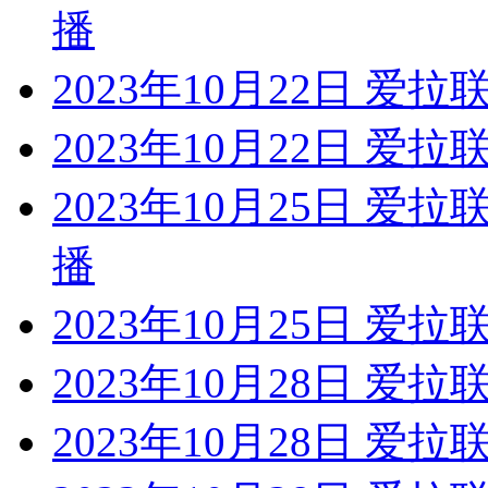
播
2023年10月22日 爱
2023年10月22日 爱拉
2023年10月25日 爱
播
2023年10月25日 爱拉
2023年10月28日 爱
2023年10月28日 爱