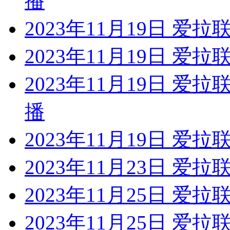
播
2023年11月19日 爱拉
2023年11月19日 爱
2023年11月19日 爱
播
2023年11月19日 爱
2023年11月23日 爱
2023年11月25日 爱
2023年11月25日 爱