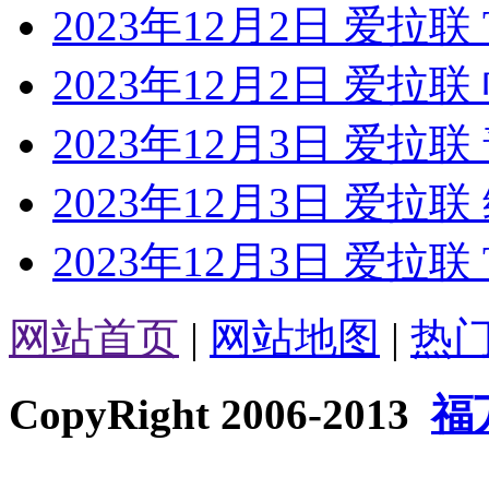
2023年12月2日 爱拉
2023年12月2日 爱拉
2023年12月3日 爱拉
2023年12月3日 爱拉
2023年12月3日 爱拉联
网站首页
|
网站地图
|
热
CopyRight 2006-2013
福