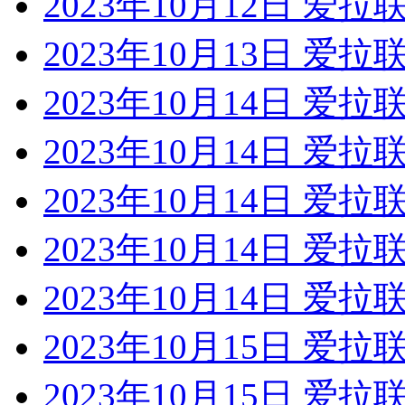
2023年10月12日 爱
2023年10月13日 爱拉
2023年10月14日 爱
2023年10月14日 爱
2023年10月14日 爱
2023年10月14日 爱
2023年10月14日 爱
2023年10月15日 爱
2023年10月15日 爱