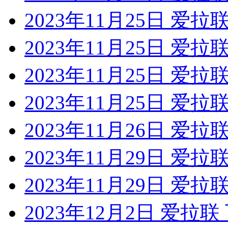
2023年11月25日 爱
2023年11月25日 爱
2023年11月25日 爱拉
2023年11月25日 爱拉
2023年11月26日 爱
2023年11月29日 爱拉
2023年11月29日 爱拉
2023年12月2日 爱拉