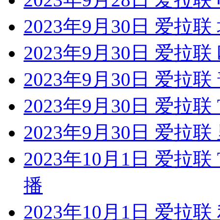
2023年9月30日 爱
2023年9月30日 爱拉
2023年9月30日 爱拉
2023年9月30日 爱拉联
2023年9月30日 爱拉
2023年10月1日 爱拉
播
2023年10月1日 爱拉