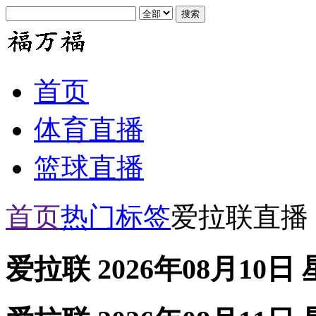
首页
体育直播
篮球直播
首页
热门标签
爱拉联直播
爱拉联 2026年08月10日