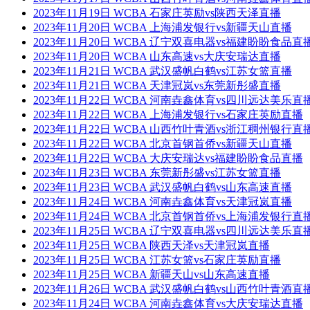
2023年11月19日 WCBA 石家庄英励vs陕西天泽直播
2023年11月20日 WCBA 上海浦发银行vs新疆天山直播
2023年11月20日 WCBA 辽宁双喜电器vs福建盼盼食品直
2023年11月20日 WCBA 山东高速vs大庆安瑞达直播
2023年11月21日 WCBA 武汉盛帆白鹤vs江苏女篮直播
2023年11月21日 WCBA 天津冠岚vs东莞新彤盛直播
2023年11月22日 WCBA 河南垚鑫体育vs四川远达美乐直
2023年11月22日 WCBA 上海浦发银行vs石家庄英励直播
2023年11月22日 WCBA 山西竹叶青酒vs浙江稠州银行直
2023年11月22日 WCBA 北京首钢首侨vs新疆天山直播
2023年11月22日 WCBA 大庆安瑞达vs福建盼盼食品直播
2023年11月23日 WCBA 东莞新彤盛vs江苏女篮直播
2023年11月23日 WCBA 武汉盛帆白鹤vs山东高速直播
2023年11月24日 WCBA 河南垚鑫体育vs天津冠岚直播
2023年11月24日 WCBA 北京首钢首侨vs上海浦发银行直
2023年11月25日 WCBA 辽宁双喜电器vs四川远达美乐直
2023年11月25日 WCBA 陕西天泽vs天津冠岚直播
2023年11月25日 WCBA 江苏女篮vs石家庄英励直播
2023年11月25日 WCBA 新疆天山vs山东高速直播
2023年11月26日 WCBA 武汉盛帆白鹤vs山西竹叶青酒直
2023年11月24日 WCBA 河南垚鑫体育vs大庆安瑞达直播