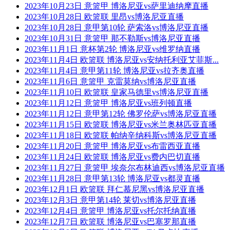
2023年10月23日 意篮甲 博洛尼亚vs萨里迪纳摩直播
2023年10月28日 欧篮联 里昂vs博洛尼亚直播
2023年10月28日 意甲第10轮 萨索洛vs博洛尼亚直播
2023年10月31日 意篮甲 那不勒斯vs博洛尼亚直播
2023年11月1日 意杯第2轮 博洛尼亚vs维罗纳直播
2023年11月4日 欧篮联 博洛尼亚vs安纳托利亚艾菲斯...
2023年11月4日 意甲第11轮 博洛尼亚vs拉齐奥直播
2023年11月6日 意篮甲 克雷莫纳vs博洛尼亚直播
2023年11月10日 欧篮联 皇家马德里vs博洛尼亚直播
2023年11月12日 意篮甲 博洛尼亚vs班列顿直播
2023年11月12日 意甲第12轮 佛罗伦萨vs博洛尼亚直播
2023年11月15日 欧篮联 博洛尼亚vs米兰奥林匹亚直播
2023年11月18日 欧篮联 帕纳辛纳科斯vs博洛尼亚直播
2023年11月20日 意篮甲 博洛尼亚vs布雷西亚直播
2023年11月24日 欧篮联 博洛尼亚vs费内巴切直播
2023年11月27日 意篮甲 埃奈尔布林迪西vs博洛尼亚直播
2023年11月28日 意甲第13轮 博洛尼亚vs都灵直播
2023年12月1日 欧篮联 拜仁慕尼黑vs博洛尼亚直播
2023年12月3日 意甲第14轮 莱切vs博洛尼亚直播
2023年12月4日 意篮甲 博洛尼亚vs托尔托纳直播
2023年12月7日 欧篮联 博洛尼亚vs巴塞罗那直播