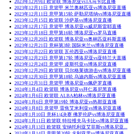
2023年12月9日 欧篮联 博洛尼亚vsTA马卡比直播
2023年12月11日 意篮甲 米兰奥林匹亚vs博洛尼亚直播
2023年12月11日 意甲第15轮 萨勒尼塔纳vs博洛尼亚直播
2023年12月15日 欧篮联 沙萨基vs博洛尼亚直播
2023年12月17日 意篮甲 博洛尼亚vs威尼斯雷耶直播
2023年12月18日 意甲第16轮 博洛尼亚vs罗马直播
2023年12月20日 欧篮联 博洛尼亚vs奥林匹亚科斯直播
2023年12月21日 意杯第3轮 国际米兰vs博洛尼亚直播
2023年12月22日 欧篮联 瓦伦西亚vs博洛尼亚直播
2023年12月23日 意甲第17轮 博洛尼亚vs亚特兰大直播
2023年12月24日 意篮甲 皮斯托亚vs博洛尼亚直播
2023年12月29日 欧篮联 贝尔格莱德游击vs博洛尼亚直播
2023年12月30日 意甲第18轮 乌迪内斯vs博洛尼亚直播
2023年12月31日 意篮甲 博洛尼亚vs佩萨罗直播
2024年1月4日 欧篮联 博洛尼亚vs拜仁慕尼黑直播
2024年1月6日 欧篮联 ALBA柏林vs博洛尼亚直播
2024年1月6日 意甲第19轮 博洛尼亚vs热那亚直播
2024年1月8日 意篮甲 雷焦艾米利亚vs博洛尼亚直播
2024年1月10日 意杯1/4决赛 佛罗伦萨vs博洛尼亚直播
2024年1月11日 欧篮联 特拉维夫马卡比vs博洛尼亚直播
2024年1月13日 欧篮联 安纳托利亚艾菲斯vs博洛尼亚...
2024年1月14日 意甲第20轮 卡利亚里vs博洛尼亚直播