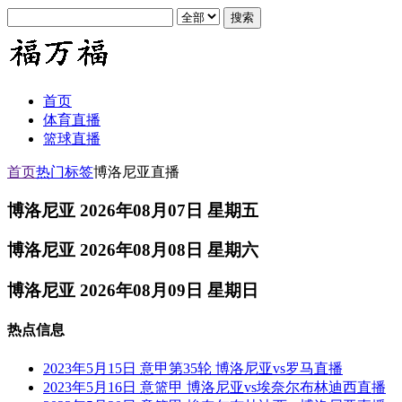
首页
体育直播
篮球直播
首页
热门标签
博洛尼亚直播
博洛尼亚 2026年08月07日 星期五
博洛尼亚 2026年08月08日 星期六
博洛尼亚 2026年08月09日 星期日
热点信息
2023年5月15日 意甲第35轮 博洛尼亚vs罗马直播
2023年5月16日 意篮甲 博洛尼亚vs埃奈尔布林迪西直播