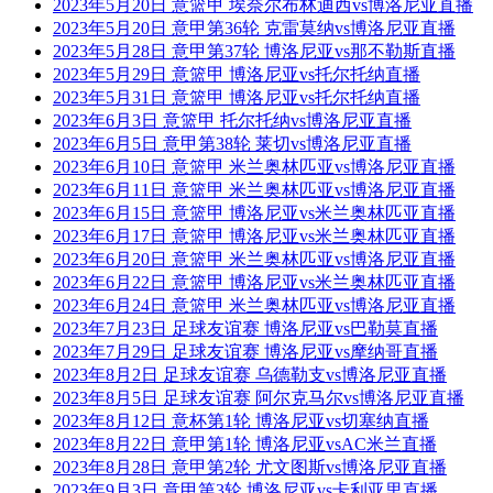
2023年5月20日 意篮甲 埃奈尔布林迪西vs博洛尼亚直播
2023年5月20日 意甲第36轮 克雷莫纳vs博洛尼亚直播
2023年5月28日 意甲第37轮 博洛尼亚vs那不勒斯直播
2023年5月29日 意篮甲 博洛尼亚vs托尔托纳直播
2023年5月31日 意篮甲 博洛尼亚vs托尔托纳直播
2023年6月3日 意篮甲 托尔托纳vs博洛尼亚直播
2023年6月5日 意甲第38轮 莱切vs博洛尼亚直播
2023年6月10日 意篮甲 米兰奥林匹亚vs博洛尼亚直播
2023年6月11日 意篮甲 米兰奥林匹亚vs博洛尼亚直播
2023年6月15日 意篮甲 博洛尼亚vs米兰奥林匹亚直播
2023年6月17日 意篮甲 博洛尼亚vs米兰奥林匹亚直播
2023年6月20日 意篮甲 米兰奥林匹亚vs博洛尼亚直播
2023年6月22日 意篮甲 博洛尼亚vs米兰奥林匹亚直播
2023年6月24日 意篮甲 米兰奥林匹亚vs博洛尼亚直播
2023年7月23日 足球友谊赛 博洛尼亚vs巴勒莫直播
2023年7月29日 足球友谊赛 博洛尼亚vs摩纳哥直播
2023年8月2日 足球友谊赛 乌德勒支vs博洛尼亚直播
2023年8月5日 足球友谊赛 阿尔克马尔vs博洛尼亚直播
2023年8月12日 意杯第1轮 博洛尼亚vs切塞纳直播
2023年8月22日 意甲第1轮 博洛尼亚vsAC米兰直播
2023年8月28日 意甲第2轮 尤文图斯vs博洛尼亚直播
2023年9月3日 意甲第3轮 博洛尼亚vs卡利亚里直播