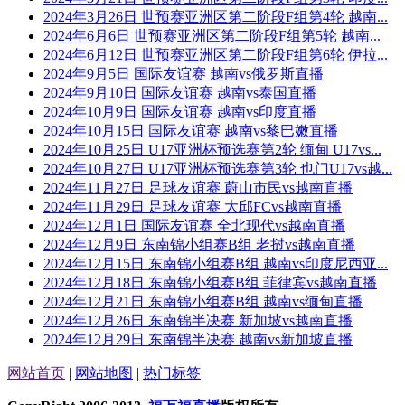
2024年3月26日 世预赛亚洲区第二阶段F组第4轮 越南...
2024年6月6日 世预赛亚洲区第二阶段F组第5轮 越南...
2024年6月12日 世预赛亚洲区第二阶段F组第6轮 伊拉...
2024年9月5日 国际友谊赛 越南vs俄罗斯直播
2024年9月10日 国际友谊赛 越南vs泰国直播
2024年10月9日 国际友谊赛 越南vs印度直播
2024年10月15日 国际友谊赛 越南vs黎巴嫩直播
2024年10月25日 U17亚洲杯预选赛第2轮 缅甸 U17vs...
2024年10月27日 U17亚洲杯预选赛第3轮 也门U17vs越...
2024年11月27日 足球友谊赛 蔚山市民vs越南直播
2024年11月29日 足球友谊赛 大邱FCvs越南直播
2024年12月1日 国际友谊赛 全北现代vs越南直播
2024年12月9日 东南锦小组赛B组 老挝vs越南直播
2024年12月15日 东南锦小组赛B组 越南vs印度尼西亚...
2024年12月18日 东南锦小组赛B组 菲律宾vs越南直播
2024年12月21日 东南锦小组赛B组 越南vs缅甸直播
2024年12月26日 东南锦半决赛 新加坡vs越南直播
2024年12月29日 东南锦半决赛 越南vs新加坡直播
网站首页
|
网站地图
|
热门标签