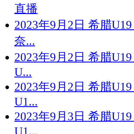
直播
2023年9月2日 希腊U1
奈...
2023年9月2日 希腊U1
U...
2023年9月2日 希腊U1
U1...
2023年9月3日 希腊U1
U1...