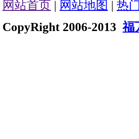
网站首页
|
网站地图
|
热
CopyRight 2006-2013
福