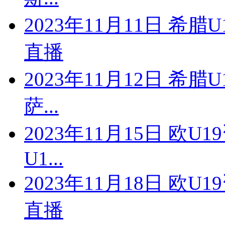
2023年11月11日 希腊U
直播
2023年11月12日 希腊
萨...
2023年11月15日 欧U
U1...
2023年11月18日 欧U
直播