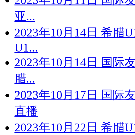
亚...
2023年10月14日 希腊
U1...
2023年10月14日 国
腊...
2023年10月17日 国际
直播
2023年10月22日 希腊