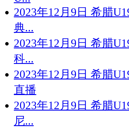
2023年12月9日 希腊U
典...
2023年12月9日 希腊U
科...
2023年12月9日 希腊U1
直播
2023年12月9日 希腊U
尼...