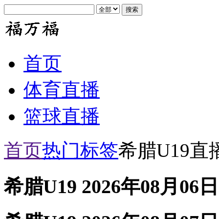
首页
体育直播
篮球直播
首页
热门标签
希腊U19直
希腊U19 2026年08月06