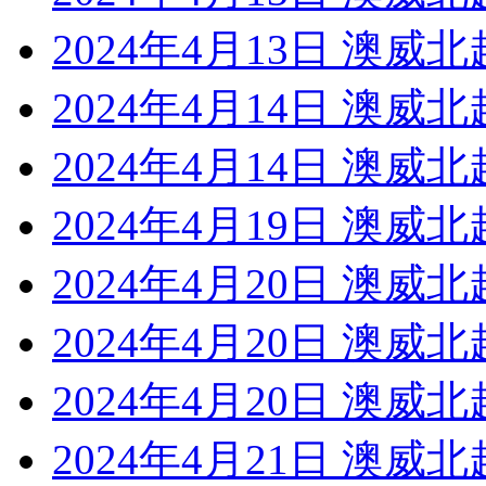
2024年4月13日 澳威
2024年4月14日 澳威北
2024年4月14日 澳威北
2024年4月19日 澳威北
2024年4月20日 澳威
2024年4月20日 澳威北
2024年4月20日 澳威北
2024年4月21日 澳威北