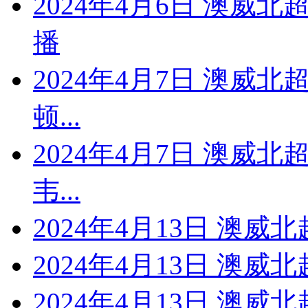
2024年4月6日 澳威
播
2024年4月7日 澳威北
顿...
2024年4月7日 澳威北
韦...
2024年4月13日 澳威
2024年4月13日 澳威北
2024年4月13日 澳威北