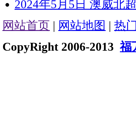
2024年5月5日 澳威北超
网站首页
|
网站地图
|
热
CopyRight 2006-2013
福