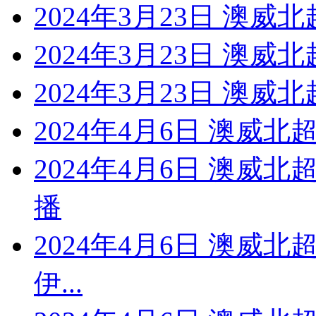
2024年3月23日 澳威
2024年3月23日 澳威
2024年3月23日 澳威北
2024年4月6日 澳威北
2024年4月6日 澳威
播
2024年4月6日 澳威北
伊...