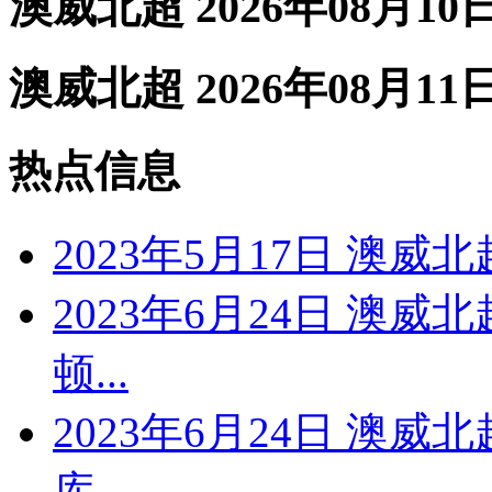
澳威北超 2026年08月10
澳威北超 2026年08月11
热点信息
2023年5月17日 澳威
2023年6月24日 澳威
顿...
2023年6月24日 澳威
库...