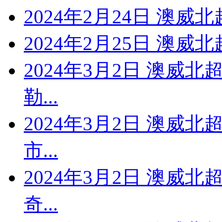
2024年2月24日 澳威北
2024年2月25日 澳威北
2024年3月2日 澳威北
勒...
2024年3月2日 澳威北
市...
2024年3月2日 澳威北
奇...