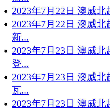
2023年7月22日 澳威
2023年7月22日 澳威
新...
2023年7月23日 澳威
登...
2023年7月23日 澳威
瓦...
2023年7月23日 澳威