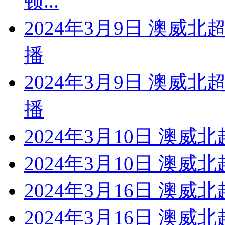
顿...
2024年3月9日 澳威北
播
2024年3月9日 澳威
播
2024年3月10日 澳威北
2024年3月10日 澳威北
2024年3月16日 澳威北
2024年3月16日 澳威北