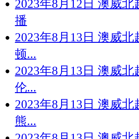
2023年8月12日 澳威
播
2023年8月13日 澳威
顿...
2023年8月13日 澳威
伦...
2023年8月13日 澳威
熊...
2023年8月13日 澳威