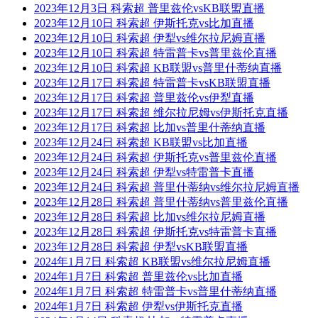
2023年12月3日 科索超 普里兹伦vsKB联盟直播
2023年12月10日 科索超 伊斯托克vs比加直播
2023年12月10日 科索超 伊犁vs维尔拉尼姆直播
2023年12月10日 科索超 特雷普卡vs普里兹伦直播
2023年12月10日 科索超 KB联盟vs普里什蒂纳直播
2023年12月17日 科索超 特雷普卡vsKB联盟直播
2023年12月17日 科索超 普里兹伦vs伊犁直播
2023年12月17日 科索超 维尔拉尼姆vs伊斯托克直播
2023年12月17日 科索超 比加vs普里什蒂纳直播
2023年12月24日 科索超 KB联盟vs比加直播
2023年12月24日 科索超 伊斯托克vs普里兹伦直播
2023年12月24日 科索超 伊犁vs特雷普卡直播
2023年12月24日 科索超 普里什蒂纳vs维尔拉尼姆直播
2023年12月28日 科索超 普里什蒂纳vs普里兹伦直播
2023年12月28日 科索超 比加vs维尔拉尼姆直播
2023年12月28日 科索超 伊斯托克vs特雷普卡直播
2023年12月28日 科索超 伊犁vsKB联盟直播
2024年1月7日 科索超 KB联盟vs维尔拉尼姆直播
2024年1月7日 科索超 普里兹伦vs比加直播
2024年1月7日 科索超 特雷普卡vs普里什蒂纳直播
2024年1月7日 科索超 伊犁vs伊斯托克直播