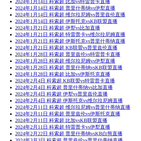
2024年1月14日 科索超 比加vs特雷普卡直播
2024年1月14日 科索超 普里什蒂纳vs伊犁直播
2024年1月14日 科索超 维尔拉尼姆vs普里兹伦直播
2024年1月14日 科索超 伊斯托克vsKB联盟直播
2024年1月21日 科索超 伊犁vs比加直播
2024年1月21日 科索超 特雷普卡vs维尔拉尼姆直播
2024年1月21日 科索超 伊斯托克vs普里什蒂纳直播
2024年1月21日 科索超 KB联盟vs普里兹伦直播
2024年1月28日 科索超 普里兹伦vs特雷普卡直播
2024年1月28日 科索超 维尔拉尼姆vs伊犁直播
2024年1月28日 科索超 普里什蒂纳vsKB联盟直播
2024年1月28日 科索超 比加vs伊斯托克直播
2024年2月4日 科索超 KB联盟vs特雷普卡直播
2024年2月4日 科索超 普里什蒂纳vs比加直播
2024年2月4日 科索超 伊犁vs普里兹伦直播
2024年2月4日 科索超 伊斯托克vs维尔拉尼姆直播
2024年2月11日 科索超 维尔拉尼姆vs普里什蒂纳直播
2024年2月11日 科索超 普里兹伦vs伊斯托克直播
2024年2月11日 科索超 比加vsKB联盟直播
2024年2月11日 科索超 特雷普卡vs伊犁直播
2024年2月22日 科索超 普里什蒂纳vsKB白熊直播
2024年3月3日 科索超 普里兹伦vs普里什蒂纳直播