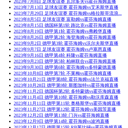
2023年7月8日 足球友谊赛 瓦尔多夫vs霍芬海姆直播
2023年7月13日 足球友谊赛 霍芬海姆vs艾禾斯堡直播
2023年7月29日 足球友谊赛 霍芬海姆vs格拉斯哥流浪...
2023年8月5日 足球友谊赛 富勒姆vs霍芬海姆直播
2023年8月15日 德国杯第1轮 路比克vs霍芬海姆直播
2023年8月19日 德甲第1轮 霍芬海姆vs弗赖堡直播
2023年8月26日 德甲第2轮 海登海姆vs霍芬海姆直播
2023年9月2日 德甲第3轮 霍芬海姆vs沃尔夫斯堡直播
2023年9月7日 足球友谊赛 霍芬海姆vs卢塞恩直播
2023年9月16日 德甲第4轮 科隆vs霍芬海姆直播
2023年9月23日 德甲第5轮 柏林联合vs霍芬海姆直播
2023年9月30日 德甲第6轮 霍芬海姆vs多特蒙德直播
2023年10月8日 德甲第7轮 不莱梅vs霍芬海姆直播
2023年10月21日 德甲第8轮 霍芬海姆vs法兰克福直播
2023年10月28日 德甲第9轮 斯图加特vs霍芬海姆直播
2023年11月2日 德国杯第2轮 多特蒙德vs霍芬海姆直播
2023年11月4日 德甲第10轮 霍芬海姆vs勒沃库森直播
2023年11月11日 德甲第11轮 奥格斯堡vs霍芬海姆直播
2023年11月27日 德甲第12轮 霍芬海姆vs美因茨直播
2023年12月2日 德甲第13轮 门兴vs霍芬海姆直播
2023年12月9日 德甲第14轮 霍芬海姆vs波鸿直播
2023年12月17日 德甲第15轮 RB莱比锡vs霍芬海姆直播