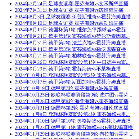
2024年7月24日 足球友谊赛 霍芬海姆vs艾禾斯堡直播
2024年7月31日 足球友谊赛 霍芬海姆vs诺维奇直播
2024年8月3日 足球友谊赛 伊普斯维奇vs霍芬海姆直播
2024年8月10日 足球友谊赛 霍芬海姆vs富勒姆直播
2024年8月17日 德国杯第1轮 维尔茨堡踢球者vs霍芬...
2024年8月24日 德甲第1轮 霍芬海姆vs荷尔斯泰因基...
2024年8月31日 德甲第2轮 法兰克福vs霍芬海姆直播
2024年9月14日 德甲第3轮 霍芬海姆vs勒沃库森直播
2024年9月21日 德甲第4轮 柏林联合vs霍芬海姆直播
2024年9月26日 欧联杯联赛阶段第1轮 中日德兰vs霍...
2024年9月29日 德甲第5轮 霍芬海姆vs不莱梅直播
2024年10月4日 欧联杯联赛阶段第2轮 霍芬海姆vs基...
2024年10月7日 德甲第6轮 斯图加特vs霍芬海姆直播
2024年10月19日 德甲第7轮 霍芬海姆vs波鸿直播
2024年10月25日 欧联杯联赛阶段第3轮 波尔图vs霍芬...
2024年10月28日 德甲第8轮 海登海姆vs霍芬海姆直播
2024年10月31日 德国杯第2轮 霍芬海姆vs纽伦堡直播
2024年11月8日 欧联杯联赛阶段第4轮 霍芬海姆vs里...
2024年11月10日 德甲第10轮 奥格斯堡vs霍芬海姆直播
2024年11月23日 德甲第11轮 霍芬海姆vsRB莱比锡直播
2024年11月29日 欧联杯联赛阶段第5轮 布拉加vs霍芬...