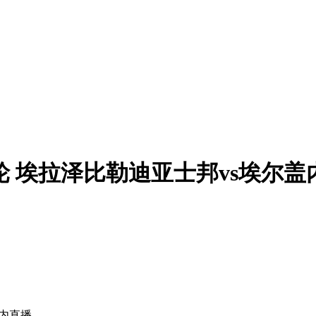
第6轮 埃拉泽比勒迪亚士邦vs埃尔
盖内直播